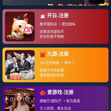
他无与伦比的个人能力,彻底主导了整场比赛的走向。
比赛从一开始就进入了白热化阶段，克罗地亚以他们标志性的中场控
制力试图稳住节奏，莫德里奇的调度、布罗佐维奇的拦截，再加上科
瓦契奇的穿插跑动，让格子军团在开局阶段占据了一定优势，加纳队
显然做足了功课，他们用极具冲击力的高位逼抢和快速转换进攻，一
次次撕开克罗地亚的防线，第18分钟，加纳前锋库杜斯在禁区外围一
脚势大力沉的远射，击中立柱弹出,惊出克罗地亚门将一身冷汗。
正当克罗地亚逐渐稳住阵脚时，姆巴佩挺身而出，第34分钟，他在左
路接到队友的长传，面对加纳两名后卫的夹击，他先用一次标志性的
变向甩开一人，紧接着用爆发力强行超车，突入禁区后冷静地低射远
角破门，1比0，法国巨星用他最擅长的方式，为克罗地亚打开了胜利
之门，加纳人的韧性远超想象，上半场补时阶段，加纳利用角球机
会，由中后卫阿马泰头槌破门,将比分扳平为1比1。