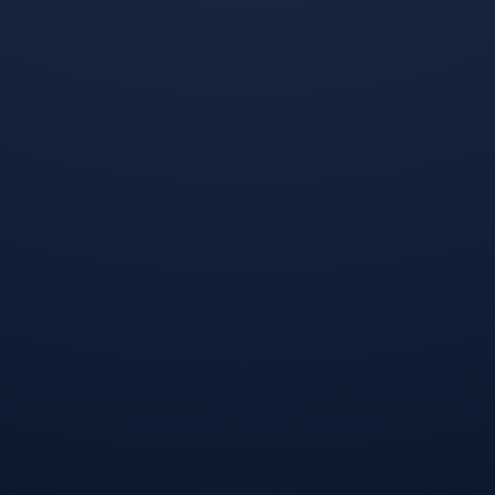
这场比赛的激烈程度，从数据上也能窥见一斑：全场双方共贡献32次
射门，12次射正，犯规次数合计多达32次，黄牌共6张，每一寸草皮
都成为双方争夺的战场，克罗地亚展现了他们老练的战术素养和坚韧
的意志品质，而加纳则证明了非洲足球的蓬勃力量和永不言弃的精
神，但真正决定比赛走向的，是姆巴佩，他两射一传，参与了球队的
全部三个进球，并且用一记决胜的任意球,完成了自己在本届世界杯上
的又一次封神之作。
这场比赛，不仅让克罗地亚在C组中占得先机，更让全世界再次见证
了姆巴佩在关键时刻的大心脏和绝对统治力，从开场哨响到终场哨
落，每一分钟都充满了对抗、博弈与激情，克罗地亚的绝杀，是团队
智慧与个人英雄主义的完美结合；而姆巴佩，则用他无可争议的表
现，宣告了自己在这届世界杯上的雄心，这不是一场普通的胜利，这
是一场属于足球的史诗，属于C组的焦点之战，更属于那个在最后时
刻用一脚弧线写就传奇的名字——基利安·姆巴佩，接下来的小组赛，
克罗地亚和加纳都将面临更多挑战，但这一夜的精彩与滚烫,已经深深
烙印在2026世界杯的记忆之中。