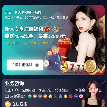
开云专注提供全球足球篮球赛事即时比分直播服务，kaiyun确保数据精准可靠。
中文版
English
Web navigation
Home
国际足球
Content
开云体育中国-惊魂一刻，克罗地亚绝杀加纳，姆巴佩
主宰2026世界杯C组焦点战
Publisher:开云世界杯2026
Time:2026-06-08
Number:95
2026年世界杯C组的首场焦点之战，在万众瞩目下于多哈的卢赛尔体
育场拉开帷幕，克罗地亚对阵加纳，两支风格迥异却都渴望证明自己
的球队，为全世界球迷奉献了一场足以载入史册的激烈对决，克罗地
亚凭借一粒读秒绝杀，以3比2险胜加纳，而法国当红球星姆巴佩则以